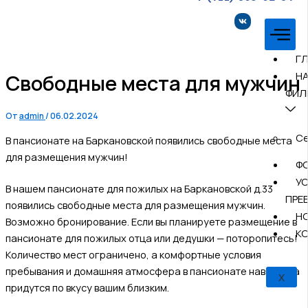
Г
Н
Свободные места для мужчин
ФИЛ
От
admin
/
06.02.2024
Се
В пансионате на Баркановской появились свободные места
для размещения мужчин!
Ф
У
В нашем пансионате для пожилых на Баркановской д.33
ПРЕ
появились свободные места для размещения мужчин.
Н
Возможно бронирование. Если вы планируете размещение в
К
пансионате для пожилых отца или дедушки — поторопитесь!
Количество мест ограничено, а комфортные условия
пребывания и домашняя атмосфера в пансионате наверняка
X
придутся по вкусу вашим близким.