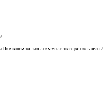
!
ти. Но в нашем пансионате мечта воплощается в жизнь!